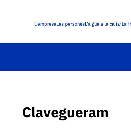
Navegació
L'empresa
Les persones
L'aigua a la ciutat
La t
principal
Clavegueram