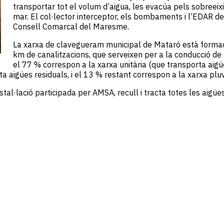
transportar tot el volum d’aigua, les evacúa pels sobreeixid
mar. El col·lector interceptor, els bombaments i l’EDAR 
Consell Comarcal del Maresme.
La xarxa de clavegueram municipal de Mataró està forma
km de canalitzacions, que serveixen per a la conducció de l
el 77 % correspon a la xarxa unitària (que transporta aigüe
 aigües residuals, i el 13 % restant correspon a la xarxa pluv
al·lació participada per AMSA, recull i tracta totes les aigüe