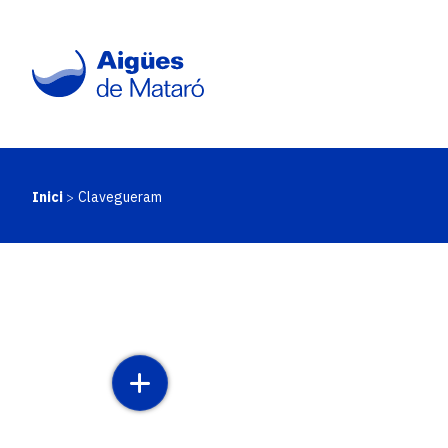
Vés
al
contingut
Inici
Clavegueram
Fil
d'ariadna