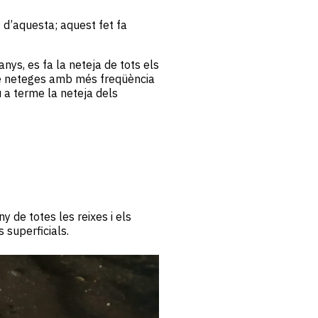
 d’aquesta; aquest fet fa
ys, es fa la neteja de tots els
mbé neteges amb més freqüència
 a terme la neteja dels
y de totes les reixes i els
 superficials.