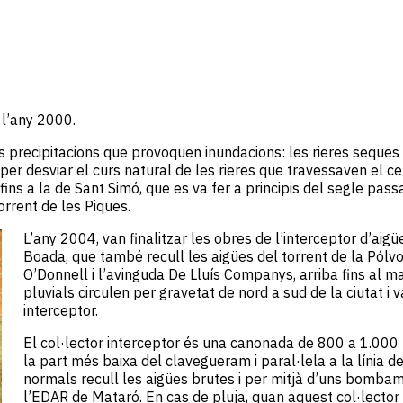
 l’any 2000.
 precipitacions que provoquen inundacions: les rieres seques e
 per desviar el curs natural de les rieres que travessaven el ce
ins a la de Sant Simó, que es va fer a principis del segle pass
torrent de les Piques.
L’any 2004, van finalitzar les obres de l’interceptor d’aigü
Boada, que també recull les aigües del torrent de la Pólvo
O’Donnell i l’avinguda De Lluís Companys, arriba fins al mar
pluvials circulen per gravetat de nord a sud de la ciutat i v
interceptor.
El col·lector interceptor és una canonada de 800 a 1.000
la part més baixa del clavegueram i paral·lela a la línia d
normals recull les aigües brutes i per mitjà d’uns bombam
l’EDAR de Mataró. En cas de pluja, quan aquest col·lector 