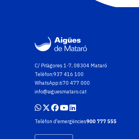
Imatge
C/ Pitàgores 1-7, 08304 Mataró
Telèfon:
937 416 100
WhatsApp:
670 477 000
info@aiguesmataro.cat
Telèfon d'emergències
900 777 555