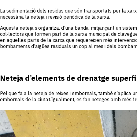
La sedimentació dels residus que són transportats per la xar
necessària la neteja i revisió periòdica de la xarxa.
Aquesta neteja s’organitza, d’una banda, mitjançant un sistema
col·lectors que formen part de la xarxa municipal de claveg
en aquelles parts de la xarxa que requereixen més intervencio
bombaments d’aigües residuals un cop al mes i dels bombame
Neteja d’elements de drenatge superfi
Pel que fa a la neteja de reixes i embornals, també s’aplica un
embornals de la ciutat.Igualment, es fan neteges amb més fre
Imatge