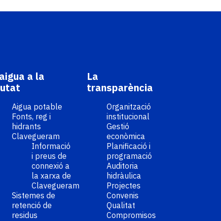
'aigua a la
La
iutat
transparència
Aigua potable
Organització
Fonts, reg i
institucional
hidrants
Gestió
Clavegueram
econòmica
Informació
Planificació i
i preus de
programació
connexió a
Auditoria
la xarxa de
hidràulica
Clavegueram
Projectes
Sistemes de
Convenis
retenció de
Qualitat
residus
Compromisos