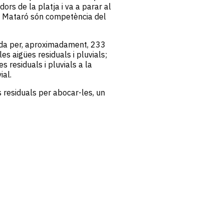
ors de la platja i va a parar al
de Mataró són competència del
da per, aproximadament, 233
es aigües residuals i pluvials;
s residuals i pluvials a la
ial.
s residuals per abocar-les, un