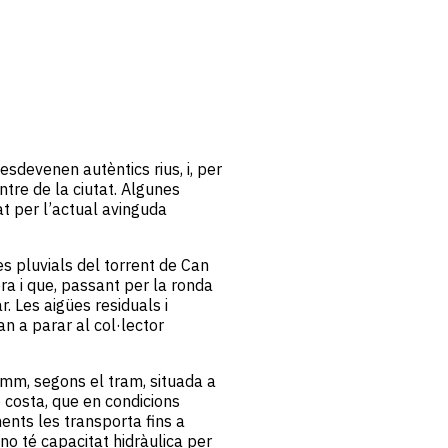
sdevenen autèntics rius, i, per
ntre de la ciutat. Algunes
at per l’actual avinguda
es pluvials del torrent de Can
ra i que, passant per la ronda
. Les aigües residuals i
an a parar al col·lector
 mm, segons el tram, situada a
e costa, que en condicions
ents les transporta fins a
no té capacitat hidràulica per