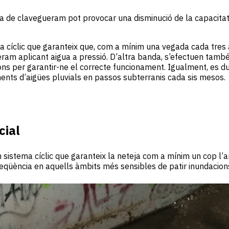
xa de clavegueram pot provocar una disminució de la capacitat
 cíclic que garanteix que, com a mínim una vegada cada tres an
ueram aplicant aigua a pressió. D’altra banda, s’efectuen ta
ns per garantir-ne el correcte funcionament. Igualment, es du
nts d’aigües pluvials en passos subterranis cada sis mesos.
cial
 sistema cíclic que garanteix la neteja com a mínim un cop l’an
qüència en aquells àmbits més sensibles de patir inundacions