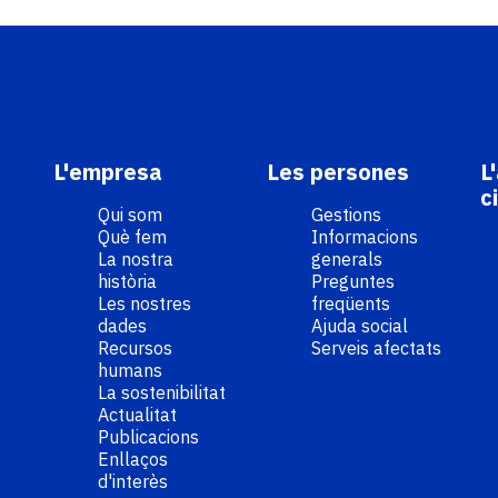
L'empresa
Les persones
L
c
Qui som
Gestions
Què fem
Informacions
La nostra
generals
història
Preguntes
Les nostres
freqüents
dades
Ajuda social
Recursos
Serveis afectats
humans
La sostenibilitat
Actualitat
Publicacions
Enllaços
d'interès