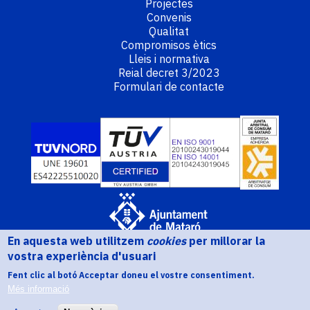
Projectes
Convenis
Qualitat
Compromisos ètics
Lleis i normativa
Reial decret 3/2023
Formulari de contacte
En aquesta web utilitzem
cookies
per millorar la
Avís legal
Política de galetes
Política de protecció de dades
vostra experiència d'usuari
© Aigües de Mataró
Fent clic al botó Acceptar doneu el vostre consentiment.
Més informació