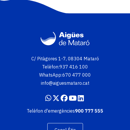
Imatge
C/ Pitàgores 1-7, 08304 Mataró
Telèfon:
937 416 100
WhatsApp:
670 477 000
info@aiguesmataro.cat
Telèfon d'emergències
900 777 555