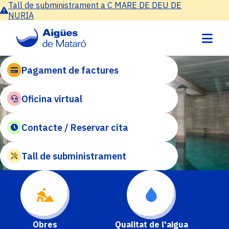
Vés
Tall de subministrament a C MARE DE DEU DE
Tall 
al
NURIA
NURI
contingut
Pagament de factures
Oficina virtual
Contacte / Reservar cita
Tall de subministrament
Obres
Qualitat de l'aigua