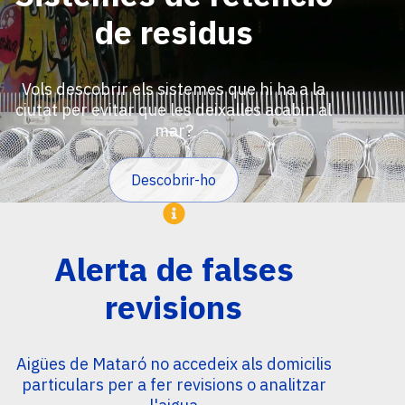
de residus
Vols descobrir els sistemes que hi ha a la
ciutat per evitar que les deixalles acabin al
mar?
Descobrir-ho
Imatge
Alerta de falses
revisions
Aigües de Mataró no accedeix als domicilis
particulars per a fer revisions o analitzar