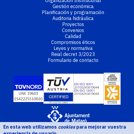
Organización Institucional
Gestión económica
Planificación y programación
Auditoria hidráulica
Proyectos
Convenios
Calidad
Compromisos éticos
Leyes y normativa
Reial decret 3/2023
Formulario de contacto
En esta web utilizamos
cookies
para mejorar vuestra
Aviso legal
Política de cookies
Política de protección de datos
experiencia de usuario