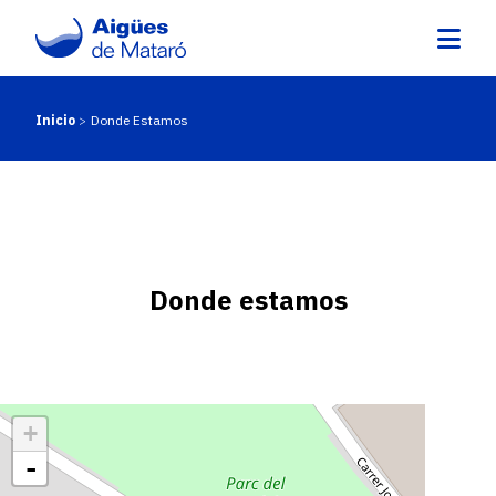
Pasar
al
contenido
principal
Inicio
Donde Estamos
Ruta
de
navegación
Donde estamos
+
-