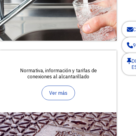
9
D
E
Normativa, información y tarifas de
conexiones al alcantarillado
Ver más