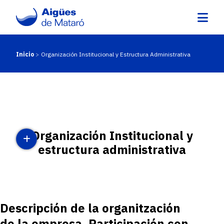
Pasar
al
contenido
principal
Inicio
Organización Institucional y Estructura Administrativa
Ruta
de
navegación
Organización Institucional y
estructura administrativa
Descripción de la organitzación
de la empresa. Participación con