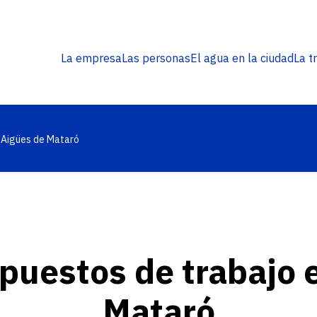
Navegació
La empresa
Las personas
El agua en la ciudad
La t
principal
n Aigües de Mataró
 puestos de trabajo
Mataró