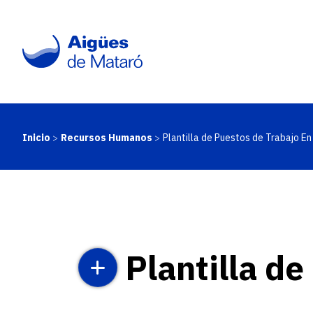
Pasar
al
contenido
principal
Inicio
Recursos Humanos
Plantilla de Puestos de Trabajo E
Ruta
de
navegación
Plantilla de