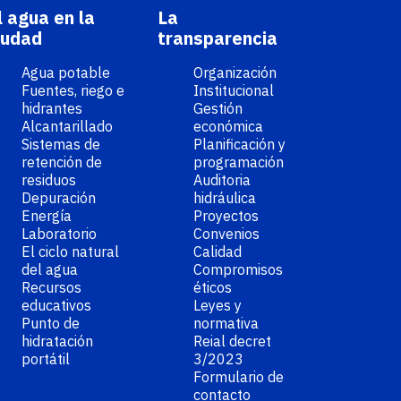
l agua en la
La
iudad
transparencia
Agua potable
Organización
Fuentes, riego e
Institucional
hidrantes
Gestión
Alcantarillado
económica
Sistemas de
Planificación y
retención de
programación
residuos
Auditoria
Depuración
hidráulica
Energía
Proyectos
Laboratorio
Convenios
El ciclo natural
Calidad
del agua
Compromisos
Recursos
éticos
educativos
Leyes y
Punto de
normativa
hidratación
Reial decret
portátil
3/2023
Formulario de
contacto