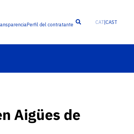
CAT
CAST
ransparencia
Perfil del contratante
 en Aigües de