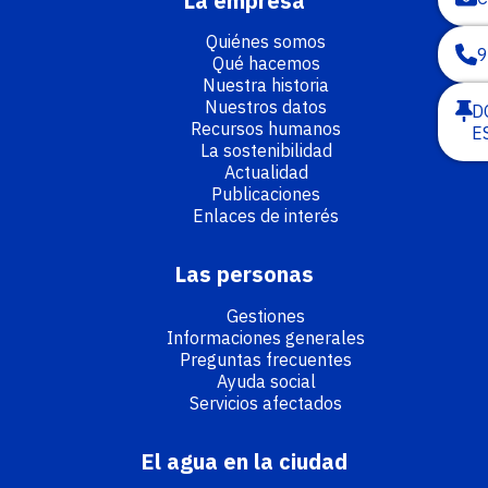
La empresa
Quiénes somos
9
Qué hacemos
Nuestra historia
Nuestros datos
D
Recursos humanos
E
La sostenibilidad
Actualidad
Publicaciones
Enlaces de interés
Las personas
Gestiones
Informaciones generales
Preguntas frecuentes
Ayuda social
Servicios afectados
El agua en la ciudad