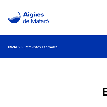
Pasar
al
contenido
principal
Inicio
Entrevistes I Xerrades
Ruta
de
navegación
E