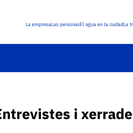
Navegació
La empresa
Las personas
El agua en la ciudad
La t
principal
ntrevistes i xerrad