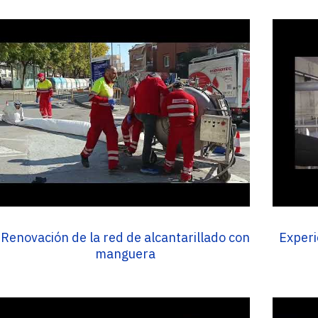
Renovación de la red de alcantarillado con
Experi
manguera