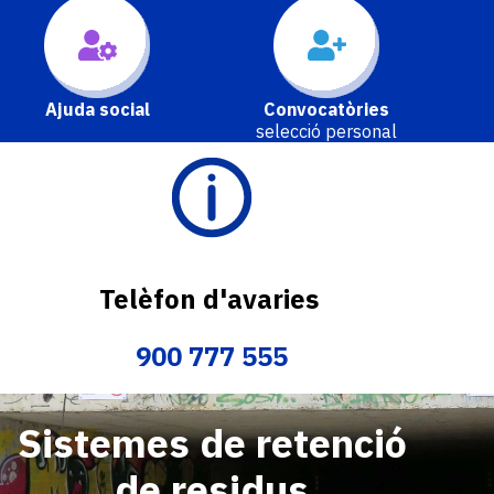
Ajuda social
Convocatòries
selecció personal
Imatge
Telèfon d'avaries
900 777 555
Sistemes de retenció
de residus