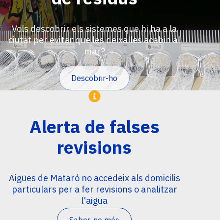
Vols descobrir els sistemes que hi ha a la
ciutat per evitar que les deixalles acabin al
mar?
Descobrir-ho
Imatge
Alerta de falses
revisions
Aigües de Mataró no accedeix als domicilis
particulars per a fer revisions o analitzar
l'aigua