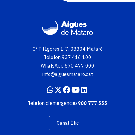
Imatge
C/ Pitàgores 1-7, 08304 Mataró
Telèfon:
937 416 100
WhatsApp:
670 477 000
info@aiguesmataro.cat
Telèfon d'emergències
900 777 555
Canal Ètic